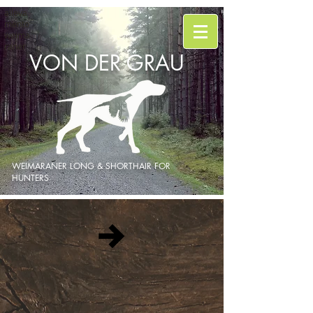
alleva
mento
weima
raner
VON DER GRAU
WEIMARANER LONG & SHORTHAIR FOR
HUNTERS