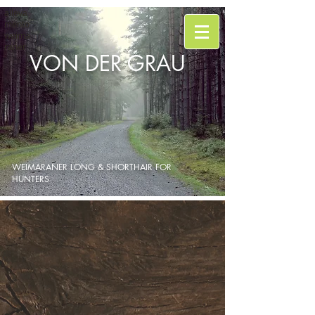
alleva
mento
weima
raner
VON DER GRAU
WEIMARANER LONG & SHORTHAIR FOR
HUNTERS