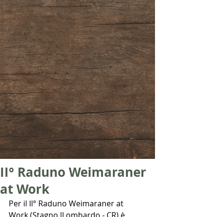
II° Raduno Weimaraner
at Work
Per il II° Raduno Weimaraner at 
Work (Stagno lLombardo - CR) è 