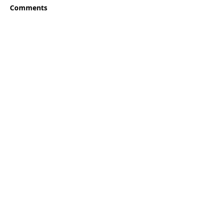
Comments
Write a comment...
MORE
Contattaci | Contact us
SCRIVICI PER QUALSIASI
INFORMAZIONE!