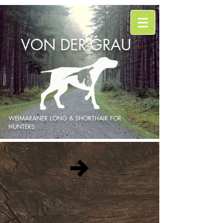
alleva
mento
weima
raner
VON DER GRAU
WEIMARANER LONG & SHORTHAIR FOR
HUNTERS