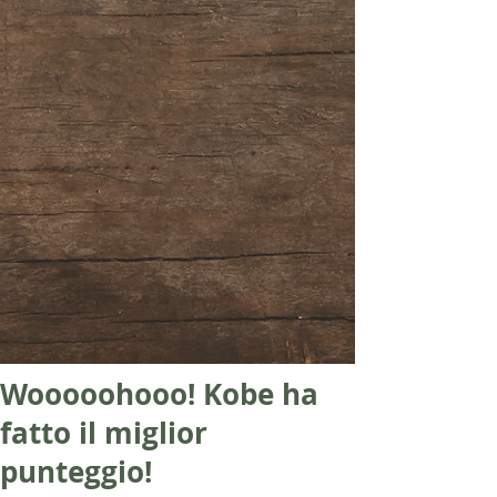
Wooooohooo! Kobe ha
fatto il miglior
punteggio!