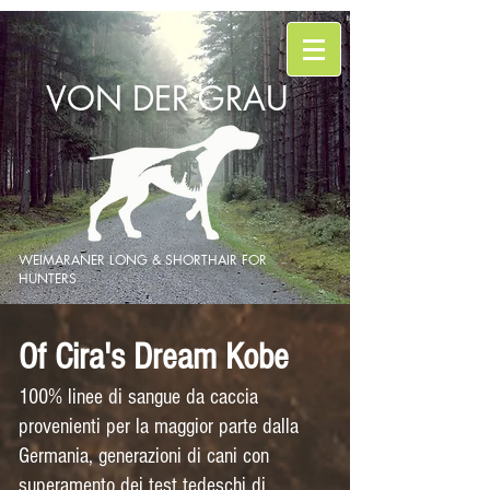
alleva
mento
weima
raner
VON DER GRAU
WEIMARANER LONG & SHORTHAIR FOR
HUNTERS
Of Cira's Dream Kobe
100% linee di sangue da caccia
provenienti per la maggior parte dalla
Germania, generazioni di cani con
superamento dei test tedeschi di